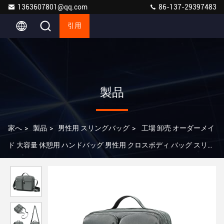
1363607801@qq.com
86-137-29397483
引用
製品
家へ
>
製品
>
男性用 スリングバッグ
>
工場 卸売 オーダーメイ
ド 大容量 休憩用 ハンドバッグ 男性用 クロスボディ バッグ スリン
グ メッセージ バッグ