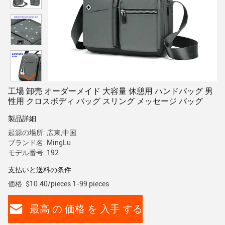
工場 卸売 オーダーメイド 大容量 休憩用 ハンドバッグ 男
性用 クロスボディ バッグ スリング メッセージ バッグ
製品詳細
起源の場所: 広東,中国
ブランド名: MingLu
モデル番号: 192
支払いと送料の条件
価格: $10.40/pieces 1-99 pieces
最高 の 価格 を 入手 する